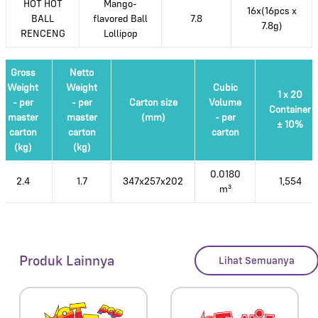
HOT HOT
Mango-
16x(16pcs x
BALL
flavored Ball
7.8
7.8g)
RENCENG
Lollipop
Gross
Netto
Weight
Weight
Cubic
1 x 20
- per
- per
Carton size
Volume
Container
master
master
(mm)
- per
± 10%
carton
carton
carton
(kg)
(kg)
0.0180
2.4
1.7
347x257x202
1,554
m³
Produk Lainnya
Lihat Semuanya