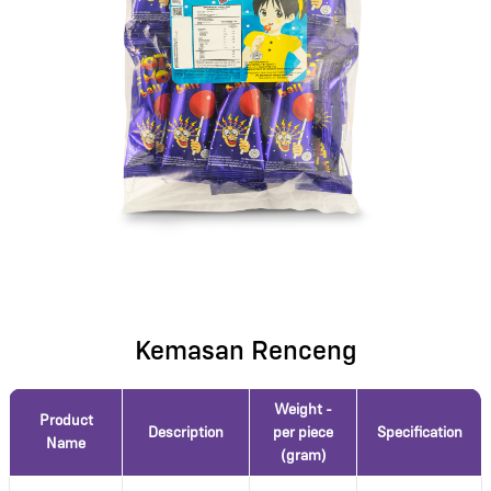
Kemasan Renceng
Weight -
Product
Description
per piece
Specification
Name
(gram)